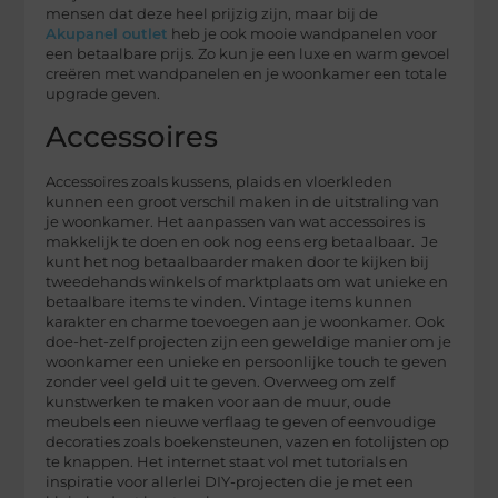
mensen dat deze heel prijzig zijn, maar bij de
Akupanel outlet
heb je ook mooie wandpanelen voor
een betaalbare prijs. Zo kun je een luxe en warm gevoel
creëren met wandpanelen en je woonkamer een totale
upgrade geven.
Accessoires
Accessoires zoals kussens, plaids en vloerkleden
kunnen een groot verschil maken in de uitstraling van
je woonkamer. Het aanpassen van wat accessoires is
makkelijk te doen en ook nog eens erg betaalbaar. Je
kunt het nog betaalbaarder maken door te kijken bij
tweedehands winkels of marktplaats om wat unieke en
betaalbare items te vinden. Vintage items kunnen
karakter en charme toevoegen aan je woonkamer. Ook
doe-het-zelf projecten zijn een geweldige manier om je
woonkamer een unieke en persoonlijke touch te geven
zonder veel geld uit te geven. Overweeg om zelf
kunstwerken te maken voor aan de muur, oude
meubels een nieuwe verflaag te geven of eenvoudige
decoraties zoals boekensteunen, vazen en fotolijsten op
te knappen. Het internet staat vol met tutorials en
inspiratie voor allerlei DIY-projecten die je met een