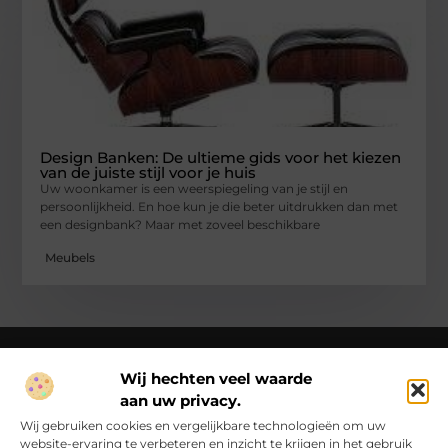
Design Banken: De ultieme gids voor het kiezen
van de juiste stijl voor je huis
Uw woonkamer is een weerspiegeling van je stijl en
persoonlijkheid. En hoe kun je die beter uitdrukken dan met
een designbank? Maar met zoveel beschikbare
Meubels
Wij hechten veel waarde
aan uw privacy.
Over Ck Producties
Ckproducties.nl – Verhalen die het dagelijks leven kleur
Wij gebruiken cookies en vergelijkbare technologieën om uw
geven.
Ontdek, lees en laat je inspireren door een wereld vol
website-ervaring te verbeteren en inzicht te krijgen in het gebruik