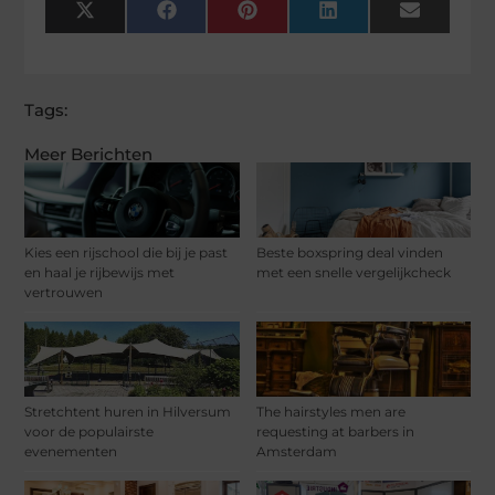
X
Facebook
Pinterest
LinkedIn
Email
(Twitter)
Tags:
Meer Berichten
Kies een rijschool die bij je past
Beste boxspring deal vinden
en haal je rijbewijs met
met een snelle vergelijkcheck
vertrouwen
Stretchtent huren in Hilversum
The hairstyles men are
voor de populairste
requesting at barbers in
evenementen
Amsterdam