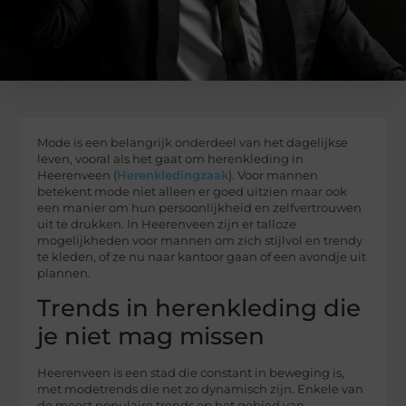
Mode is een belangrijk onderdeel van het dagelijkse
leven, vooral als het gaat om herenkleding in
Heerenveen (
Herenkledingzaak
). Voor mannen
betekent mode niet alleen er goed uitzien maar ook
een manier om hun persoonlijkheid en zelfvertrouwen
uit te drukken. In Heerenveen zijn er talloze
mogelijkheden voor mannen om zich stijlvol en trendy
te kleden, of ze nu naar kantoor gaan of een avondje uit
plannen.
Trends in herenkleding die
je niet mag missen
Heerenveen is een stad die constant in beweging is,
met modetrends die net zo dynamisch zijn. Enkele van
de meest populaire trends op het gebied van