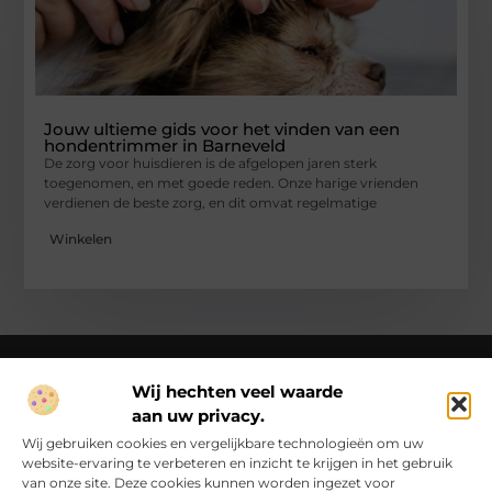
Jouw ultieme gids voor het vinden van een
hondentrimmer in Barneveld
De zorg voor huisdieren is de afgelopen jaren sterk
toegenomen, en met goede reden. Onze harige vrienden
verdienen de beste zorg, en dit omvat regelmatige
Winkelen
Wij hechten veel waarde
aan uw privacy.
Over Ck Producties
Ckproducties.nl – Verhalen die het dagelijks leven kleur
Wij gebruiken cookies en vergelijkbare technologieën om uw
geven.
Ontdek, lees en laat je inspireren door een wereld vol
website-ervaring te verbeteren en inzicht te krijgen in het gebruik
inzichten en ideeën!
van onze site. Deze cookies kunnen worden ingezet voor