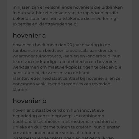
in rijssen zijn er verschillende hoveniers die uitblinken
in hun vak. hier zijn enkele van de top hoveniers die
bekend staan om hun uitstekende dienstverlening,
expertise en klanttevredenheid:
hovenier a
hovenier a heeft meer dan 20 jaar ervaring in de
tuinbranche en biedt een breed scala aan diensten,
waaronder tuinontwerp, -aanleg en -onderhoud. hun
team van deskundige tuinarchitecten en hoveniers
werkt samen om maatwerkoplossingen te bieden die
aansluiten bij de wensen van de klant.
klanttevredenheid staat centraal bij hovenier a, en ze
ontvangen vaak lovende recensies van tevreden
klanten.
hovenier b
hovenier b staat bekend om hun innovatieve
benadering van tuinontwerp. ze combineren
traditionele technieken met moderne inzichten om
unieke en duurzame tuinen te creëren. hun diensten
omvatten onder andere verticaal tuinieren,
waterbesparende oplossingen en het gebruik van