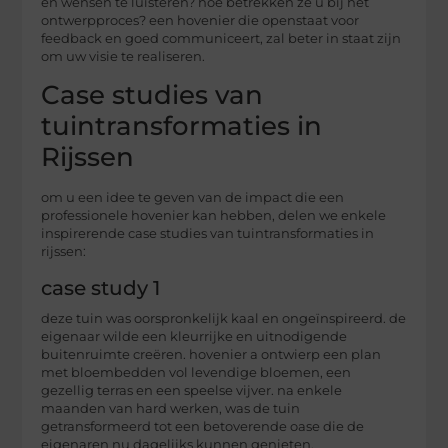
en wensen te luisteren? hoe betrekken ze u bij het
ontwerpproces? een hovenier die openstaat voor
feedback en goed communiceert, zal beter in staat zijn
om uw visie te realiseren.
Case studies van
tuintransformaties in
Rijssen
om u een idee te geven van de impact die een
professionele hovenier kan hebben, delen we enkele
inspirerende case studies van tuintransformaties in
rijssen:
case study 1
deze tuin was oorspronkelijk kaal en ongeïnspireerd. de
eigenaar wilde een kleurrijke en uitnodigende
buitenruimte creëren. hovenier a ontwierp een plan
met bloembedden vol levendige bloemen, een
gezellig terras en een speelse vijver. na enkele
maanden van hard werken, was de tuin
getransformeerd tot een betoverende oase die de
eigenaren nu dagelijks kunnen genieten.