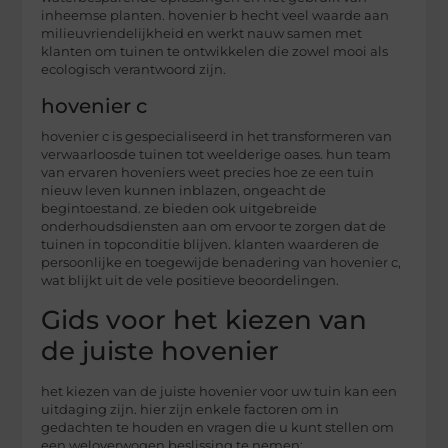
inheemse planten. hovenier b hecht veel waarde aan
milieuvriendelijkheid en werkt nauw samen met
klanten om tuinen te ontwikkelen die zowel mooi als
ecologisch verantwoord zijn.
hovenier c
hovenier c is gespecialiseerd in het transformeren van
verwaarloosde tuinen tot weelderige oases. hun team
van ervaren hoveniers weet precies hoe ze een tuin
nieuw leven kunnen inblazen, ongeacht de
begintoestand. ze bieden ook uitgebreide
onderhoudsdiensten aan om ervoor te zorgen dat de
tuinen in topconditie blijven. klanten waarderen de
persoonlijke en toegewijde benadering van hovenier c,
wat blijkt uit de vele positieve beoordelingen.
Gids voor het kiezen van
de juiste hovenier
het kiezen van de juiste hovenier voor uw tuin kan een
uitdaging zijn. hier zijn enkele factoren om in
gedachten te houden en vragen die u kunt stellen om
een weloverwogen beslissing te nemen: