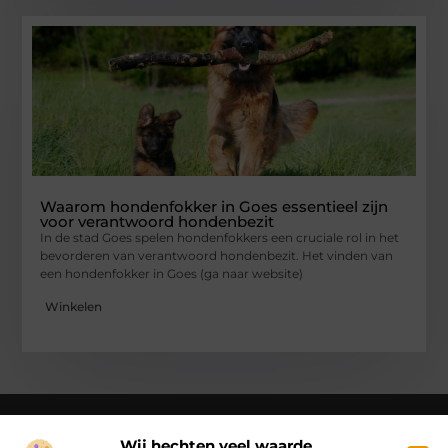
Waarom hondenfokker in Goes essentieel zijn
voor verantwoord hondenbezit
In de stad Goes spelen hondenfokkers een cruciale rol in het
bevorderen van verantwoord hondenbezit. Het vinden van
een hondenfokker in Goes (ga naar website)
Winkelen
Wij hechten veel waarde