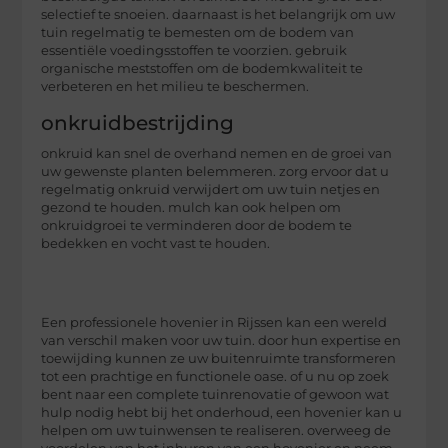
selectief te snoeien. daarnaast is het belangrijk om uw
tuin regelmatig te bemesten om de bodem van
essentiële voedingsstoffen te voorzien. gebruik
organische meststoffen om de bodemkwaliteit te
verbeteren en het milieu te beschermen.
onkruidbestrijding
onkruid kan snel de overhand nemen en de groei van
uw gewenste planten belemmeren. zorg ervoor dat u
regelmatig onkruid verwijdert om uw tuin netjes en
gezond te houden. mulch kan ook helpen om
onkruidgroei te verminderen door de bodem te
bedekken en vocht vast te houden.
Een professionele hovenier in Rijssen kan een wereld
van verschil maken voor uw tuin. door hun expertise en
toewijding kunnen ze uw buitenruimte transformeren
tot een prachtige en functionele oase. of u nu op zoek
bent naar een complete tuinrenovatie of gewoon wat
hulp nodig hebt bij het onderhoud, een hovenier kan u
helpen om uw tuinwensen te realiseren. overweeg de