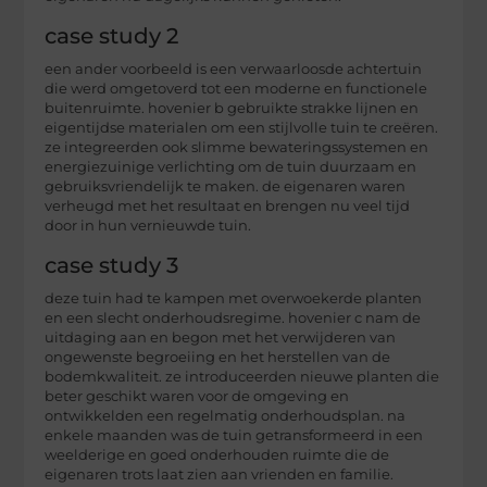
case study 2
een ander voorbeeld is een verwaarloosde achtertuin
die werd omgetoverd tot een moderne en functionele
buitenruimte. hovenier b gebruikte strakke lijnen en
eigentijdse materialen om een stijlvolle tuin te creëren.
ze integreerden ook slimme bewateringssystemen en
energiezuinige verlichting om de tuin duurzaam en
gebruiksvriendelijk te maken. de eigenaren waren
verheugd met het resultaat en brengen nu veel tijd
door in hun vernieuwde tuin.
case study 3
deze tuin had te kampen met overwoekerde planten
en een slecht onderhoudsregime. hovenier c nam de
uitdaging aan en begon met het verwijderen van
ongewenste begroeiing en het herstellen van de
bodemkwaliteit. ze introduceerden nieuwe planten die
beter geschikt waren voor de omgeving en
ontwikkelden een regelmatig onderhoudsplan. na
enkele maanden was de tuin getransformeerd in een
weelderige en goed onderhouden ruimte die de
eigenaren trots laat zien aan vrienden en familie.