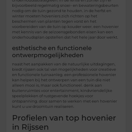
onderhoudsstrategieën. in de lente en zomer zijn er
bijvoorbeeld regelmatig snoei- en bewateringsbeurten
nodig om de tuin gezond te houden. in de herfst en
winter moeten hoveniers zich richten op het
beschermen van planten tegen vorst en het
voorbereiden van de tuin op kouder weer. een hovenier
met kennis van de seizoensgebonden eisen kan een
onderhoudsplan opstellen dat het hele jaar door werkt.
esthetische en functionele
ontwerpmogelijkheden
naast het aanpakken van de natuurlijke uitdagingen,
biedt rijssen ook tal van mogelijkheden voor creatieve
en functionele tuinaanleg. een professionele hovenier
kan helpen bij het ontwerpen van een tuin die niet
alleen mooi is, maar ook functioneel. denk aan
buitenruimtes voor entertainment, kindvriendelijke
speelplekken of rustgevende hoekjes voor
ontspanning. door samen te werken met een hovenier
kunt u uw droomtuin realiseren.
Profielen van top hovenier
in Rijssen