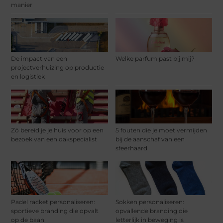
manier
De impact van een
Welke parfum past bij mij?
projectverhuizing op productie
en logistiek
Zó bereid je je huis voor op een
5 fouten die je moet vermijden
bezoek van een dakspecialist
bij de aanschaf van een
sfeerhaard
Padel racket personaliseren:
Sokken personaliseren:
sportieve branding die opvalt
opvallende branding die
op de baan
letterlijk in beweging is