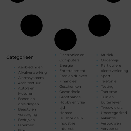
Electronica en
Muziek
Categorieën
Computers
Onderwijs
Energie
Particuliere
Aanbiedingen
Entertainment
dienstverlening
Afvalverwerking
Eten en drinken
Sport
Alarmsysteem
Financieel
Telefonie
Architectuur
Geschenken
Testing
Auto's en
Gezondheid
Toerisme
Motoren
Groothandel
Tuin en
Banen en
Hobby en vrije
buitenleven
opleidingen
tijd
Tweewielers
Beauty en
Horeca
Uncategorized
verzorging
Huishoudelijk
Vakantie
Bedrijven
Industrie
Verbouwen
Bloemen
Internet
Vervoer en
Blog