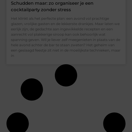
Schudden maar: zo organiseer je een
cocktailparty zonder stress
Het klinkt als het perfecte plan: een avond vol prachtige
glazen, vrolijke gasten en de lekkerste drankjes. Maar laten we
eerlijk zijn, de gedachte aan ingewikkelde recepten en een
aanrecht vol plakkerige siroop kan ook behoorlijk wat
spanning geven. Wil je liever zelf meegenieten in plaats van de
hele avond achter de bar te staan zweten? Het geheim van
een geslaagd feestje zit niet in de moeilijkste technieken, maar
in