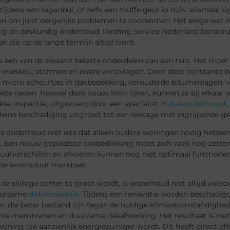
tijdens een regenbui, of zelfs een muffe geur in huis: allemaal si
n om juist dergelijke problemen te voorkomen. Het enige wat nod
ig en deskundig onderhoud. Roofing Service Nederland benadru
k die op de lange termijn altijd loont.
s een van de zwaarst belaste onderdelen van een huis. Het moet
 vrieskou, stormen en zware windvlagen. Door deze constante bel
 micro-scheurtjes in dakbedekking, verouderde bitumenlagen, 
kte naden. Hoewel deze issues klein lijken, kunnen ze bij elkaar o
ijkse inspectie, uitgevoerd door een specialist in
dakonderhoud
,
leine beschadiging uitgroeit tot een lekkage met ingrijpende g
s onderhoud niet iets dat alleen oudere woningen nodig hebben.
s. Een nieuw geplaatste dakbedekking moet zich vaak nog zette
uurverschillen en afvoeren kunnen nog niet optimaal functione
 de levensduur merkbaar.
e slijtage echter te groot wordt, is onderhoud niet altijd vold
uurzame
dakrenovatie
. Tijdens een renovatie worden beschadig
n die beter bestand zijn tegen de huidige klimaatomstandighede
hte membranen en duurzame dakafwerking. Het resultaat is niet 
oning die aanzienlijk energiezuiniger wordt. Dit heeft direct e