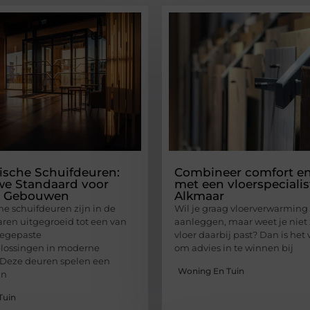
sche Schuifdeuren:
Combineer comfort en 
we Standaard voor
met een vloerspecialis
 Gebouwen
Alkmaar
e schuifdeuren zijn in de
Wil je graag vloerverwarming
aren uitgegroeid tot een van
aanleggen, maar weet je niet
oegepaste
vloer daarbij past? Dan is het
lossingen in moderne
om advies in te winnen bij
Deze deuren spelen een
Woning En Tuin
in
Tuin