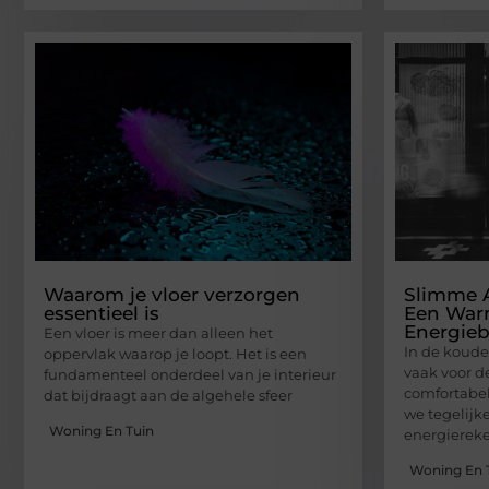
Waarom je vloer verzorgen
Slimme 
essentieel is
Een War
Energieb
Een vloer is meer dan alleen het
In de koud
oppervlak waarop je loopt. Het is een
vaak voor d
fundamenteel onderdeel van je interieur
comfortabel
dat bijdraagt aan de algehele sfeer
we tegelijk
Woning En Tuin
energierek
Woning En 