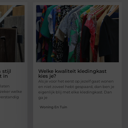
stijl
Welke kwaliteit kledingkast
t in
kies je?
Als je voor het eerst op jezelf gaat wonen
 laten
en niet zoveel hebt gespaard, dan ben je
 zeker welke
eigenlijk blij met elke kledingkast. Dan
 verstandig
ga je
Woning En Tuin