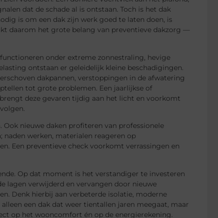
gnalen dat de schade al is ontstaan. Toch is het dak
ig is om een dak zijn werk goed te laten doen, is
kt daarom het grote belang van preventieve dakzorg —
 functioneren onder extreme zonnestraling, hevige
asting ontstaan er geleidelijk kleine beschadigingen.
verschoven dakpannen, verstoppingen in de afwatering
ptellen tot grote problemen. Een jaarlijkse of
 brengt deze gevaren tijdig aan het licht en voorkomt
evolgen.
 Ook nieuwe daken profiteren van professionele
n; naden werken, materialen reageren op
ren. Een preventieve check voorkomt verrassingen en
oende. Op dat moment is het verstandiger te investeren
de lagen verwijderd en vervangen door nieuwe
n. Denk hierbij aan verbeterde isolatie, moderne
alleen een dak dat weer tientallen jaren meegaat, maar
ffect op het wooncomfort én op de energierekening.