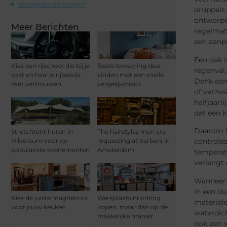
Veelgestelde vragen
druppels 
ontworpe
Meer Berichten
regelmat
een aanpa
Een dak i
Kies een rijschool die bij je
Beste boxspring deal
regenval,
past en haal je rijbewijs
vinden met een snelle
Denk aan
met vertrouwen
vergelijkcheck
of verzwa
halfjaarl
dat een k
Daarom i
Stretchtent huren in
The hairstyles men are
controle
Hilversum voor de
requesting at barbers in
populairste evenementen
Amsterdam
temperat
verlengt
Wanneer d
in een d
Kies de juiste magnetron
Werkplaatsinrichting
materiale
voor jouw keuken
kopen, maar dan op de
waterdic
makkelijke manier
ook een w