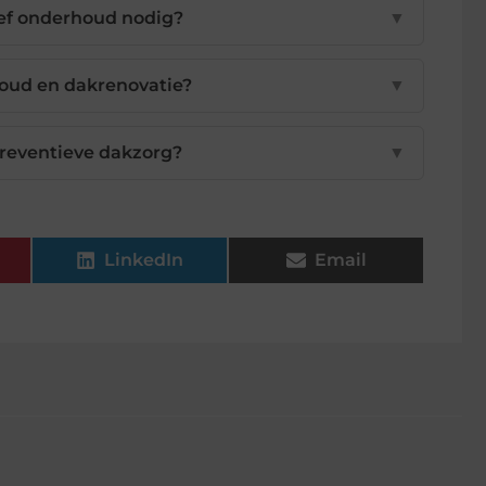
ef onderhoud nodig?
▼
houd en dakrenovatie?
▼
preventieve dakzorg?
▼
LinkedIn
Email