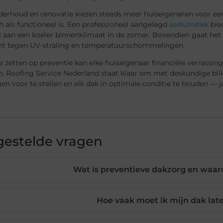
derhoud en renovatie kiezen steeds meer huiseigenaren voor een
h als functioneel is. Een professioneel aangelegd
sedumdak
bied
j aan een koeler binnenklimaat in de zomer. Bovendien gaat het
t tegen UV-straling en temperatuurschommelingen.
e zetten op preventie kan elke huiseigenaar financiële verrassi
n. Roofing Service Nederland staat klaar om met deskundige bli
en voor te stellen en elk dak in optimale conditie te houden — ja
gestelde vragen
Wat is preventieve dakzorg en waaro
Hoe vaak moet ik mijn dak lat