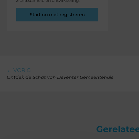
zichtbaarheid en ontwikkeling.
Start nu met registreren
← VORIG
Ontdek de Schat van Deventer Gemeentehuis
Gerelatee