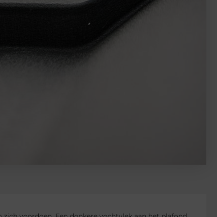
 zich voordoen. Een donkere vochtvlek aan het plafond,