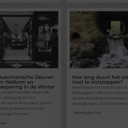
Automatische Deuren:
Hoe lang duurt het o
m Welkom en
riool te ontstoppen?
esparing in de Winter
Hoe lang duurt het om een rio
e wintermaanden staan we
ontstoppen? Het is een smeri
e uitdaging om ons
stinkend probleem wanneer u
 en warm te houden, terwijl
verstopt raakt. Dit kan leiden 
ertijd proberen om onze
Woning En Tuin
eningen binnen
Tuin