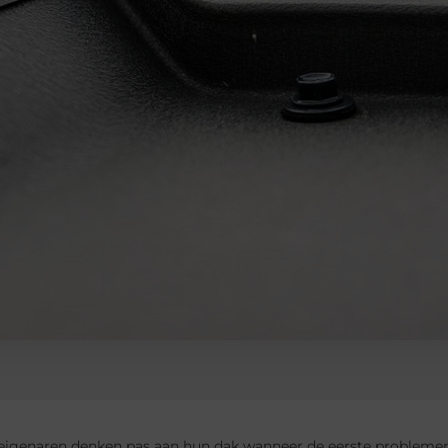
seigenaren denken pas aan hun dak wanneer de eerste problemen