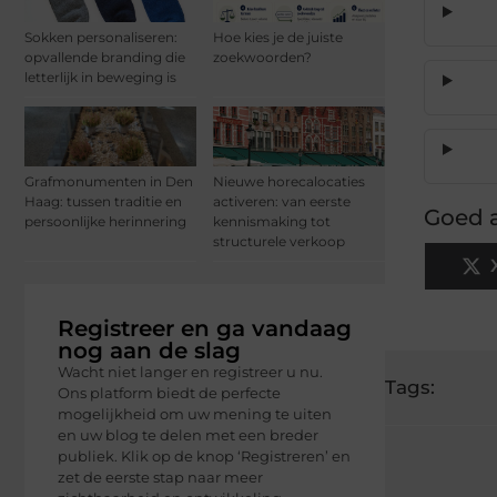
Sokken personaliseren:
Hoe kies je de juiste
opvallende branding die
zoekwoorden?
letterlijk in beweging is
Grafmonumenten in Den
Nieuwe horecalocaties
Haag: tussen traditie en
activeren: van eerste
Goed a
persoonlijke herinnering
kennismaking tot
structurele verkoop
Registreer en ga vandaag
nog aan de slag
Wacht niet langer en registreer u nu.
Tags:
Ons platform biedt de perfecte
mogelijkheid om uw mening te uiten
en uw blog te delen met een breder
publiek. Klik op de knop ‘Registreren’ en
zet de eerste stap naar meer