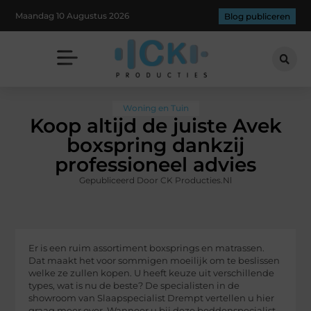
Maandag 10 Augustus 2026
Blog publiceren
Woning en Tuin
Koop altijd de juiste Avek
boxspring dankzij
professioneel advies
Gepubliceerd Door CK Producties.nl
Er is een ruim assortiment boxsprings en matrassen.
Dat maakt het voor sommigen moeilijk om te beslissen
welke ze zullen kopen. U heeft keuze uit verschillende
types, wat is nu de beste? De specialisten in de
showroom van Slaapspecialist Drempt vertellen u hier
graag meer over. Wanneer u bij deze beddenspecialist