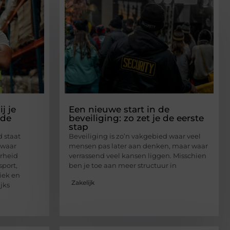
j je
Een nieuwe start in de
 de
beveiliging: zo zet je de eerste
stap
 staat
Beveiliging is zo’n vakgebied waar veel
 waar
mensen pas later aan denken, maar waar
rheid
verrassend veel kansen liggen. Misschien
sport,
ben je toe aan meer structuur in
iek en
Zakelijk
jks