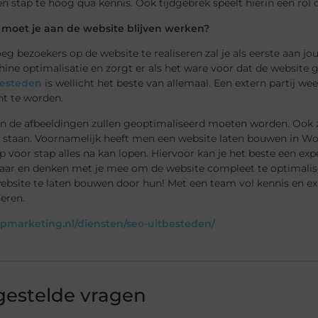
en stap te hoog qua kennis. Ook tijdgebrek speelt hierin een ro
oet je aan de website blijven werken?
g bezoekers op de website te realiseren zal je als eerste aan 
ne optimalisatie en zorgt er als het ware voor dat de website go
besteden
is wellicht het beste van allemaal. Een extern partij w
nt te worden.
een de afbeeldingen zullen geoptimaliseerd moeten worden. Ook 
d staan. Voornamelijk heeft men een website laten bouwen in Wo
ap voor stap alles na kan lopen. Hiervoor kan je het beste een exp
klaar en denken met je mee om de website compleet te optimalis
bsite te laten bouwen door hun! Met een team vol kennis en exp
seren.
lapmarketing.nl/diensten/seo-uitbesteden/
gestelde vragen