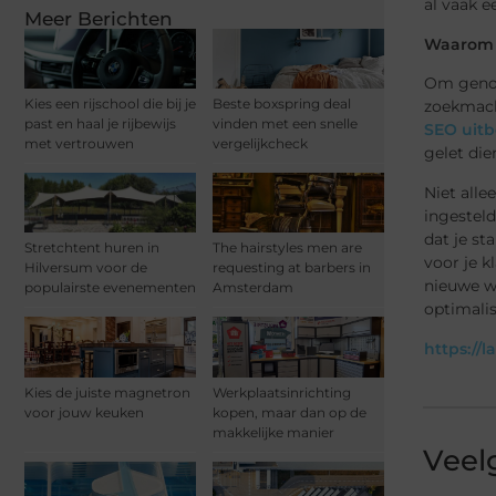
al vaak e
Meer Berichten
Waarom m
Om genoe
Kies een rijschool die bij je
Beste boxspring deal
zoekmachi
past en haal je rijbewijs
vinden met een snelle
SEO uit
met vertrouwen
vergelijkcheck
gelet die
Niet all
ingestel
dat je st
Stretchtent huren in
The hairstyles men are
voor je 
Hilversum voor de
requesting at barbers in
nieuwe we
populairste evenementen
Amsterdam
optimali
https://
Kies de juiste magnetron
Werkplaatsinrichting
voor jouw keuken
kopen, maar dan op de
makkelijke manier
Veel