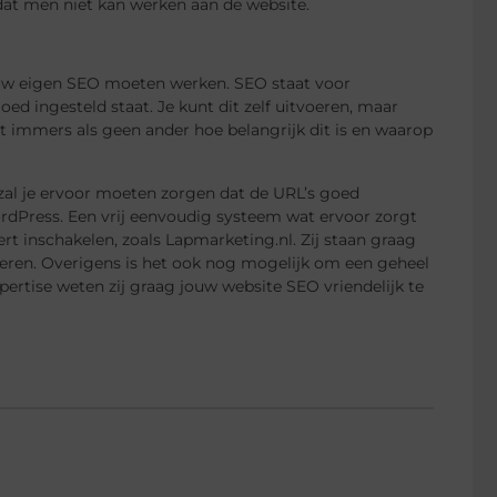
l dat men niet kan werken aan de website.
jouw eigen SEO moeten werken. SEO staat voor
ed ingesteld staat. Je kunt dit zelf uitvoeren, maar
eet immers als geen ander hoe belangrijk dit is en waarop
zal je ervoor moeten zorgen dat de URL’s goed
rdPress. Een vrij eenvoudig systeem wat ervoor zorgt
ert inschakelen, zoals Lapmarketing.nl. Zij staan graag
eren. Overigens is het ook nog mogelijk om een geheel
ertise weten zij graag jouw website SEO vriendelijk te