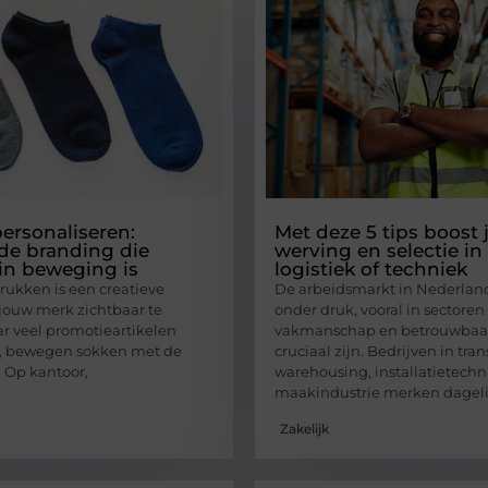
ersonaliseren:
Met deze 5 tips boost ji
de branding die
werving en selectie in
k in beweging is
logistiek of techniek
ukken is een creatieve
De arbeidsmarkt in Nederland
jouw merk zichtbaar te
onder druk, vooral in sectoren
 veel promotieartikelen
vakmanschap en betrouwbaa
jn, bewegen sokken met de
cruciaal zijn. Bedrijven in tran
 Op kantoor,
warehousing, installatietechn
maakindustrie merken dageli
Zakelijk