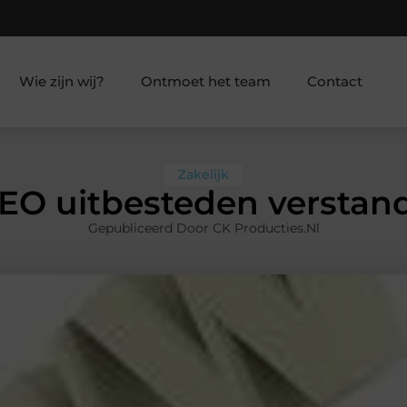
Wie zijn wij?
Ontmoet het team
Contact
Zakelijk
SEO uitbesteden verstan
Gepubliceerd Door CK Producties.nl