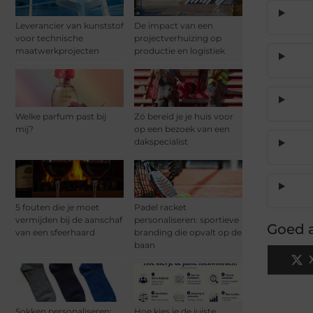
Leverancier van kunststof
De impact van een
voor technische
projectverhuizing op
maatwerkprojecten
productie en logistiek
Welke parfum past bij
Zó bereid je je huis voor
mij?
op een bezoek van een
dakspecialist
5 fouten die je moet
Padel racket
vermijden bij de aanschaf
personaliseren: sportieve
Goed a
van een sfeerhaard
branding die opvalt op de
baan
Sokken personaliseren:
Hoe kies je de juiste