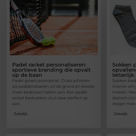
Padel racket personaliseren:
Sokken p
sportieve branding die opvalt
opvallen
op de baan
letterlij
Padel groeit razendsnel. Clubs schieten
Sokken bedr
als paddenstoelen uit de grond en steeds
manier om 
meer bedrijven haken aan. Een padel
maken. Waar
racket bedrukken sluit daar perfect op
statisch zi
aan.
drager mee.
Zakelijk
Zakelijk