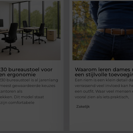
30 bureaustoel voor
Waarom leren dames 
 en ergonomie
een stijlvolle toevoegi
30 bureaustoel is al jarenlang
Een riem is een klein detail d
 meest gewaardeerde keuzes
verrassend veel invloed kan 
kantoren als
een outfit. Waar veel mensen
ekken. Dit model staat
vooral zien als iets praktisch,
zijn comfortabele
Zakelijk