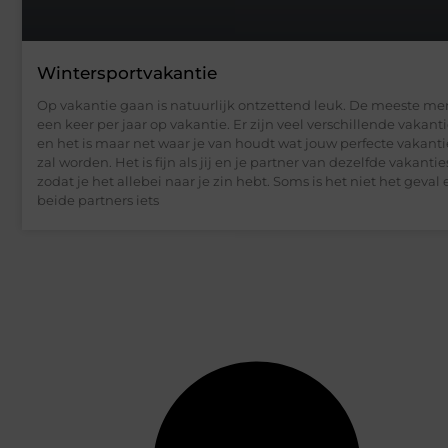
Wintersportvakantie
Op vakantie gaan is natuurlijk ontzettend leuk. De meeste m
een keer per jaar op vakantie. Er zijn veel verschillende vakant
en het is maar net waar je van houdt wat jouw perfecte vaka
zal worden. Het is fijn als jij en je partner van dezelfde vakant
zodat je het allebei naar je zin hebt. Soms is het niet het geval 
beide partners iets