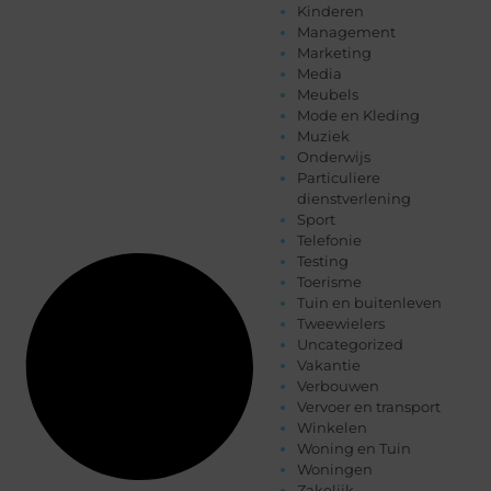
Kinderen
Management
Marketing
Media
Meubels
Mode en Kleding
Muziek
Onderwijs
Particuliere
dienstverlening
Sport
Telefonie
Testing
Toerisme
Tuin en buitenleven
Tweewielers
Uncategorized
Vakantie
Verbouwen
Vervoer en transport
Winkelen
Woning en Tuin
Woningen
Zakelijk