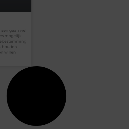
ensen gaan wel
ies mogelijk
ntiebestemming
ies houden
en willen