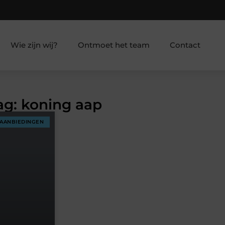
Wie zijn wij?
Ontmoet het team
Contact
ag: koning aap
AANBIEDINGEN