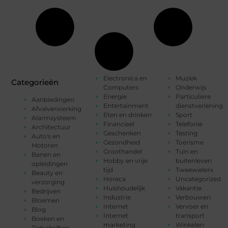
Electronica en
Muziek
Categorieën
Computers
Onderwijs
Energie
Particuliere
Aanbiedingen
Entertainment
dienstverlening
Afvalverwerking
Eten en drinken
Sport
Alarmsysteem
Financieel
Telefonie
Architectuur
Geschenken
Testing
Auto's en
Gezondheid
Toerisme
Motoren
Groothandel
Tuin en
Banen en
Hobby en vrije
buitenleven
opleidingen
tijd
Tweewielers
Beauty en
Horeca
Uncategorized
verzorging
Huishoudelijk
Vakantie
Bedrijven
Industrie
Verbouwen
Bloemen
Internet
Vervoer en
Blog
Internet
transport
Boeken en
marketing
Winkelen
Tijdschriften