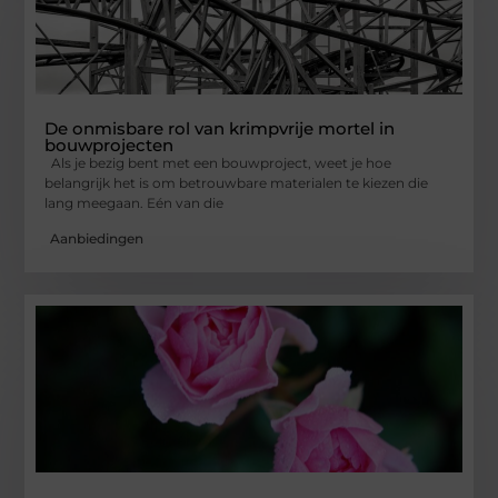
De onmisbare rol van krimpvrije mortel in
bouwprojecten
Als je bezig bent met een bouwproject, weet je hoe
belangrijk het is om betrouwbare materialen te kiezen die
lang meegaan. Eén van die
Aanbiedingen