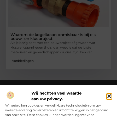
Waarom de kogelkraan onmisbaar is bij elk
bouw- en klusproject
Als je bezig bent met een bouwproject of gewoon wat
kluswerkzaamheden thuis, dan weet je dat de juiste
materialen en gereedschappen cruciaal zijn. Een van
Aanbiedingen
Wij hechten veel waarde
aan uw privacy.
Over Ck Producties
Ckproducties.nl – Verhalen die het dagelijks leven kleur
Wij gebruiken cookies en vergelijkbare technologieën om uw
geven.
Ontdek, lees en laat je inspireren door een wereld vol
website-ervaring te verbeteren en inzicht te krijgen in het gebruik
inzichten en ideeën!
van onze site. Deze cookies kunnen worden ingezet voor