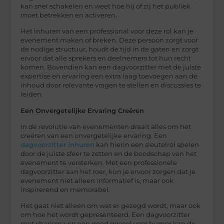
kan snel schakelen en weet hoe hij of zij het publiek
moet betrekken en activeren.
Het inhuren van een professional voor deze rol kan je
evenement maken of breken. Deze persoon zorgt voor
de nodige structuur, houdt de tijd in de gaten en zorgt
ervoor dat alle sprekers en deelnemers tot hun recht
komen. Bovendien kan een dagvoorzitter met de juiste
expertise en ervaring een extra laag toevoegen aan de
inhoud door relevante vragen te stellen en discussies te
leiden.
Een Onvergetelijke Ervaring Creëren
In de revolutie van evenementen draait alles om het
creëren van een onvergetelijke ervaring. Een
dagvoorzitter inhuren
kan hierin een sleutelrol spelen
door de juiste sfeer te zetten en de boodschap van het
evenement te versterken. Met een professionele
dagvoorzitter aan het roer, kun je ervoor zorgen dat je
evenement niet alleen informatief is, maar ook
inspirerend en memorabel.
Het gaat niet alleen om wat er gezegd wordt, maar ook
om hoe het wordt gepresenteerd. Een dagvoorzitter
met charisma en een goed gevoel voor humor kan de