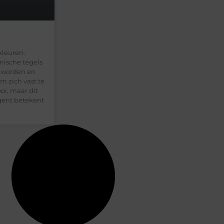
kleuren.
mische tegels
t worden en
m zich vast te
oi, maar dit
egent betekent