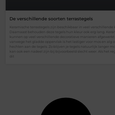
De verschillende soorten terrastegels
Keramische terrastegels zijn beschikbaar in veel verschillende 
Daarnaast behouden deze tegels hun kleur ook erg lang. Kera
kunnen op veel verschillende decoratieve manieren afgewerk
vanwege het gladde oppervlak is het lastiger voor mos en alg o
hechten aan de tegels. Zo blijven je tegels natuurlijk langer mo
kan ook een nadeel zijn bij bijvoorbeeld slecht weer. Als het r
dit