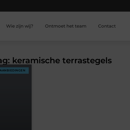
Wie zijn wij?
Ontmoet het team
Contact
ag: keramische terrastegels
AANBIEDINGEN