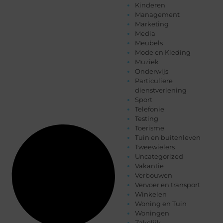
Kinderen
Management
Marketing
Media
Meubels
Mode en Kleding
Muziek
Onderwijs
Particuliere
dienstverlening
Sport
Telefonie
Testing
Toerisme
Tuin en buitenleven
Tweewielers
Uncategorized
Vakantie
Verbouwen
Vervoer en transport
Winkelen
Woning en Tuin
Woningen
Zakelijk