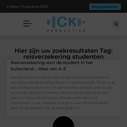
Vrijdag 7 Augustus 2026
Blog publiceren
Hier zijn uw zoekresultaten Tag:
reisverzekering studenten
Reisverzekering voor de student in het
buitenland – Alles van A-Z
Een semester of zelfs een jaar in het buitenland studeren is
een opwindende ervaring die voor altijd bij je blijft. Terwijl je je
tijd op afstand plant, kun je gemakkelijk verzeild raken in alle
avonturen die je zult hebben, de nieuwe dingen die je zult
leren en natuurlijk de nieuwe klasgenoten die je zult
ontmoeten, maar wanneer je ergens naar het buitenland
gaat, is het gewoon net zo belangrijk om