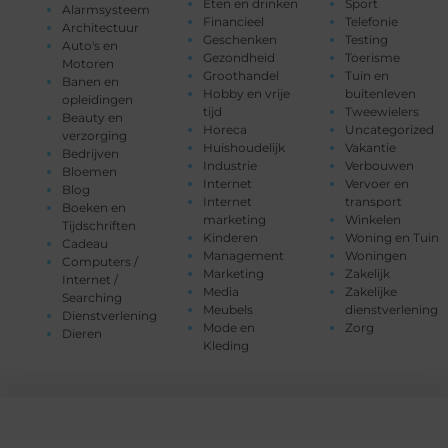
Eten en drinken
Sport
Alarmsysteem
Financieel
Telefonie
Architectuur
Geschenken
Testing
Auto's en
Gezondheid
Toerisme
Motoren
Groothandel
Tuin en
Banen en
Hobby en vrije
buitenleven
opleidingen
tijd
Tweewielers
Beauty en
Horeca
Uncategorized
verzorging
Huishoudelijk
Vakantie
Bedrijven
Industrie
Verbouwen
Bloemen
Internet
Vervoer en
Blog
Internet
transport
Boeken en
marketing
Winkelen
Tijdschriften
Kinderen
Woning en Tuin
Cadeau
Management
Woningen
Computers /
Marketing
Zakelijk
Internet /
Media
Zakelijke
Searching
Meubels
dienstverlening
Dienstverlening
Mode en
Zorg
Dieren
Kleding