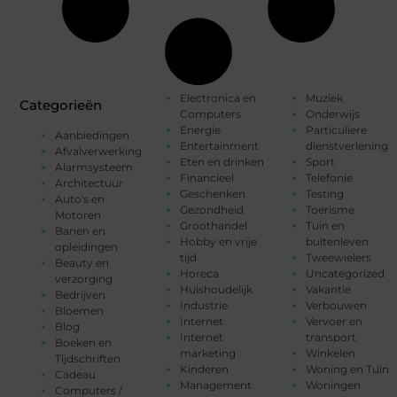
Electronica en
Muziek
Categorieën
Computers
Onderwijs
Energie
Particuliere
Aanbiedingen
Entertainment
dienstverlening
Afvalverwerking
Eten en drinken
Sport
Alarmsysteem
Financieel
Telefonie
Architectuur
Geschenken
Testing
Auto's en
Gezondheid
Toerisme
Motoren
Groothandel
Tuin en
Banen en
Hobby en vrije
buitenleven
opleidingen
tijd
Tweewielers
Beauty en
Horeca
Uncategorized
verzorging
Huishoudelijk
Vakantie
Bedrijven
Industrie
Verbouwen
Bloemen
Internet
Vervoer en
Blog
Internet
transport
Boeken en
marketing
Winkelen
Tijdschriften
Kinderen
Woning en Tuin
Cadeau
Management
Woningen
Computers /