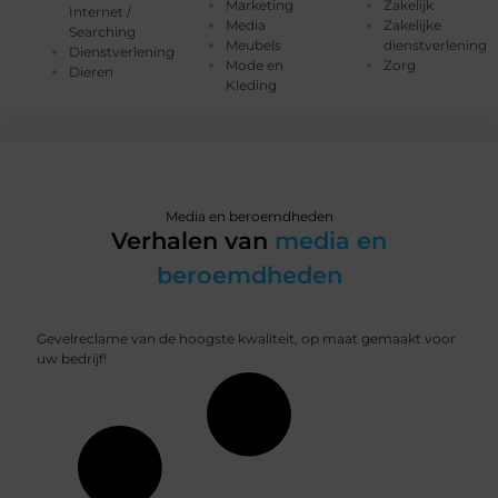
Marketing
Zakelijk
Internet /
Media
Zakelijke
Searching
Meubels
dienstverlening
Dienstverlening
Mode en
Zorg
Dieren
Kleding
Media en beroemdheden
Verhalen van
media en
beroemdheden
Gevelreclame van de hoogste kwaliteit, op maat gemaakt voor
uw bedrijf!