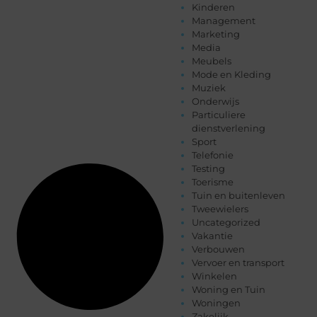
Kinderen
Management
Marketing
Media
Meubels
Mode en Kleding
Muziek
Onderwijs
Particuliere
dienstverlening
Sport
Telefonie
Testing
Toerisme
Tuin en buitenleven
Tweewielers
Uncategorized
Vakantie
Verbouwen
Vervoer en transport
Winkelen
Woning en Tuin
Woningen
Zakelijk