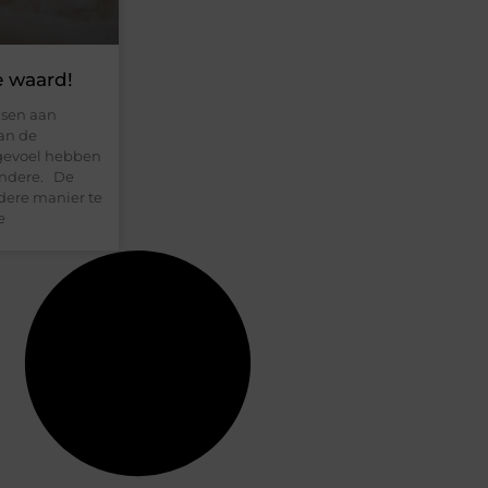
e waard!
nsen aan
an de
 gevoel hebben
 andere. De
dere manier te
e