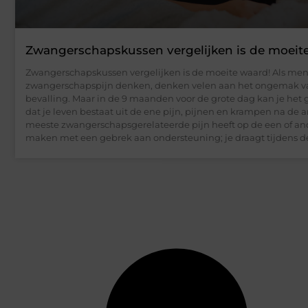
Zwangerschapskussen vergelijken is de moeit
Zwangerschapskussen vergelijken is de moeite waard! Als me
zwangerschapspijn denken, denken velen aan het ongemak v
bevalling. Maar in de 9 maanden voor de grote dag kan je het
dat je leven bestaat uit de ene pijn, pijnen en krampen na de
meeste zwangerschapsgerelateerde pijn heeft op de een of an
maken met een gebrek aan ondersteuning; je draagt tijdens d