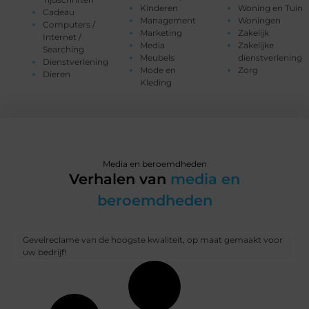
Kinderen
Woning en Tuin
Cadeau
Management
Woningen
Computers /
Marketing
Zakelijk
Internet /
Media
Zakelijke
Searching
Meubels
dienstverlening
Dienstverlening
Mode en
Zorg
Dieren
Kleding
Media en beroemdheden
Verhalen van
media en
beroemdheden
Gevelreclame van de hoogste kwaliteit, op maat gemaakt voor
uw bedrijf!