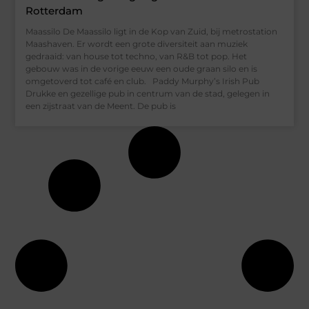
Rotterdam
Maassilo De Maassilo ligt in de Kop van Zuid, bij metrostation
Maashaven. Er wordt een grote diversiteit aan muziek
gedraaid: van house tot techno, van R&B tot pop. Het
gebouw was in de vorige eeuw een oude graan silo en is
omgetoverd tot café en club. Paddy Murphy’s Irish Pub
Drukke en gezellige pub in centrum van de stad, gelegen in
een zijstraat van de Meent. De pub is