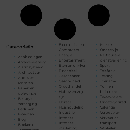
Electronica en
Muziek
Categorieën
Computers
Onderwijs
Energie
Particuliere
Aanbiedingen
Entertainment
dienstverlening
Afvalverwerking
Eten en drinken
Sport
Alarmsysteem
Financieel
Telefonie
Architectuur
Geschenken
Testing
Auto's en
Gezondheid
Toerisme
Motoren
Groothandel
Tuin en
Banen en
Hobby en vrije
buitenleven
opleidingen
tijd
Tweewielers
Beauty en
Horeca
Uncategorized
verzorging
Huishoudelijk
Vakantie
Bedrijven
Industrie
Verbouwen
Bloemen
Internet
Vervoer en
Blog
Internet
transport
Boeken en
marketing
Winkelen
Tijdschriften