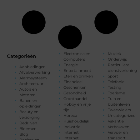
Electronica en
Muziek
Categorieën
Computers
Onderwijs
Energie
Particuliere
Aanbiedingen
Entertainment
dienstverlening
Afvalverwerking
Eten en drinken
Sport
Alarmsysteem
Financieel
Telefonie
Architectuur
Geschenken
Testing
Auto's en
Gezondheid
Toerisme
Motoren
Groothandel
Tuin en
Banen en
Hobby en vrije
buitenleven
opleidingen
tijd
Tweewielers
Beauty en
Horeca
Uncategorized
verzorging
Huishoudelijk
Vakantie
Bedrijven
Industrie
Verbouwen
Bloemen
Internet
Vervoer en
Blog
Internet
transport
Boeken en