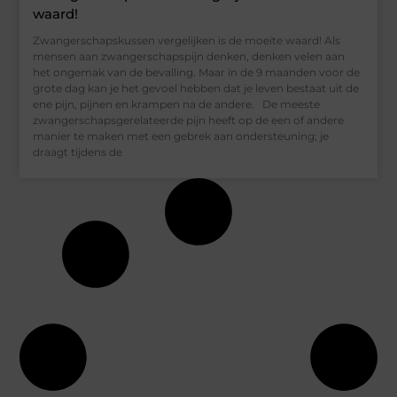
waard!
Zwangerschapskussen vergelijken is de moeite waard! Als
mensen aan zwangerschapspijn denken, denken velen aan
het ongemak van de bevalling. Maar in de 9 maanden voor de
grote dag kan je het gevoel hebben dat je leven bestaat uit de
ene pijn, pijnen en krampen na de andere. De meeste
zwangerschapsgerelateerde pijn heeft op de een of andere
manier te maken met een gebrek aan ondersteuning; je
draagt tijdens de