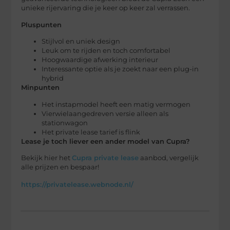
unieke rijervaring die je keer op keer zal verrassen.
Pluspunten
Stijlvol en uniek design
Leuk om te rijden en toch comfortabel
Hoogwaardige afwerking interieur
Interessante optie als je zoekt naar een plug-in
hybrid
Minpunten
Het instapmodel heeft een matig vermogen
Vierwielaangedreven versie alleen als
stationwagon
Het private lease tarief is flink
Lease je toch liever een ander model van Cupra?
Bekijk hier het
Cupra private lease
aanbod, vergelijk
alle prijzen en bespaar!
https://privatelease.webnode.nl/