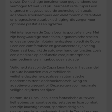
power. De krachtige benzinemotor gegarandeerd een
vermogen tot wel 300 pk. Daarnaast is de Cupra Leon
uitgerust met geavanceerde technologieën, zoals
adaptieve schokdempers, een elektronisch differentieel
en progressieve stuurbekrachtiging, die zorgen voor
optimale prestaties en rijplezier.
Het interieur van de Cupra Leon is sportief en luxe. Met
zijn hoogwaardige materialen, ergonomische stoelen
en geavanceerde infotainmentsysteem biedt de Cupra
Leon een comfortabele en geavanceerde rijervaring.
Daarnaast beschikt de auto over handige functies, zoals
een draadloze oplaadfunctie voor je smartphone,
stembediening en ingebouwde navigatie.
Veiligheid staat bij de Cupra Leon hoog in het vaandel.
De auto is voorzien van verschillende
veiligheidssystemen, zoals een automatische
noodremassistent, dodehoekwaarschuwing en
adaptieve cruisecontrol. Deze zorgen voor maximale
veiligheid tijdens het rijden.
Kortom, de Cupra Leon is een fantastische auto voor
liefhebbers van sportieve rijprestaties en luxe comfort.
Met zijn krachtige motor, sportieve design en
geavanceerde technologieën biedt de Cupra Leon een