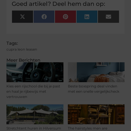
Goed artikel? Deel hem dan op:
X
Facebook
Pinterest
LinkedIn
Email
(Twitter)
Tags:
cupra leon leasen
Meer Berichten
Kies een rijschool die bij je past
Beste boxspring deal vinden
en haal je rijbewijs met
met een snelle vergelijkcheck
vertrouwen
Stretchtent huren in Hilversum
The hairstyles men are