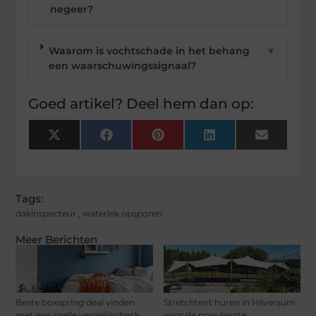
negeer?
Waarom is vochtschade in het behang
▼
een waarschuwingssignaal?
Goed artikel? Deel hem dan op:
X
Facebook
Pinterest
LinkedIn
Email
(Twitter)
Tags:
dakinspecteur
,
waterlek opsporen
Meer Berichten
Beste boxspring deal vinden
Stretchtent huren in Hilversum
met een snelle vergelijkcheck
voor de populairste