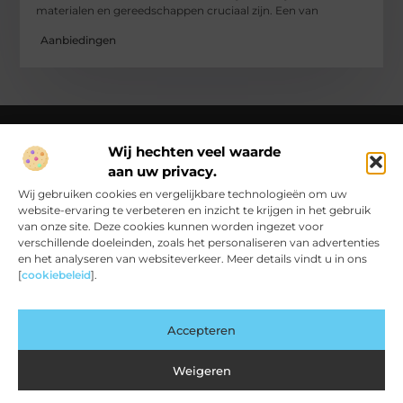
materialen en gereedschappen cruciaal zijn. Een van
Aanbiedingen
Wij hechten veel waarde
aan uw privacy.
Over Ck Producties
Ckproducties.nl – Verhalen die het dagelijks leven kleur
Wij gebruiken cookies en vergelijkbare technologieën om uw
geven.
Ontdek, lees en laat je inspireren door een wereld vol
website-ervaring te verbeteren en inzicht te krijgen in het gebruik
inzichten en ideeën!
van onze site. Deze cookies kunnen worden ingezet voor
verschillende doeleinden, zoals het personaliseren van advertenties
Bericht categorie
en het analyseren van websiteverkeer. Meer details vindt u in ons
[
cookiebeleid
].
Main Links
Accepteren
Backlink Kopen: Slimme Strategie of Risicovolle Snelkoppeling?
Geld Verdienen met je Website: Van Bezoekers naar Betalende Waarde
Weigeren