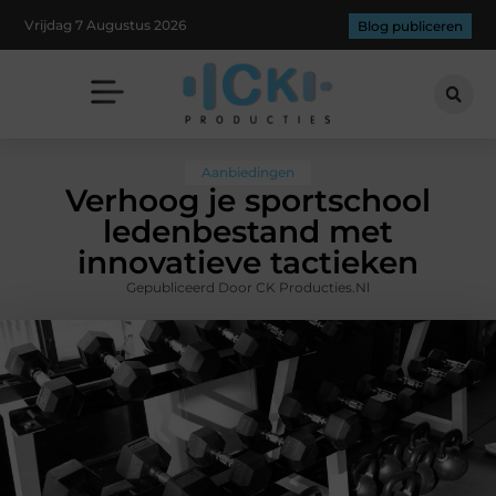
Vrijdag 7 Augustus 2026
Blog publiceren
Aanbiedingen
Verhoog je sportschool
ledenbestand met
innovatieve tactieken
Gepubliceerd Door CK Producties.nl