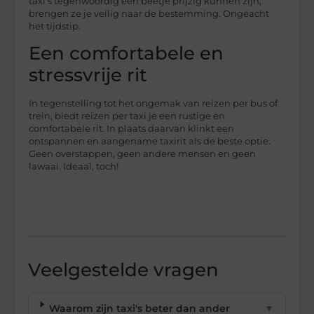
taxi’s tegenwoordig een beetje prijzig kunnen zijn,
brengen ze je veilig naar de bestemming. Ongeacht
het tijdstip.
Een comfortabele en
stressvrije rit
In tegenstelling tot het ongemak van reizen per bus of
trein, biedt reizen per taxi je een rustige en
comfortabele rit. In plaats daarvan klinkt een
ontspannen en aangename taxirit als de beste optie.
Geen overstappen, geen andere mensen en geen
lawaai. Ideaal, toch!
Veelgestelde vragen
Waarom zijn taxi's beter dan ander
▼