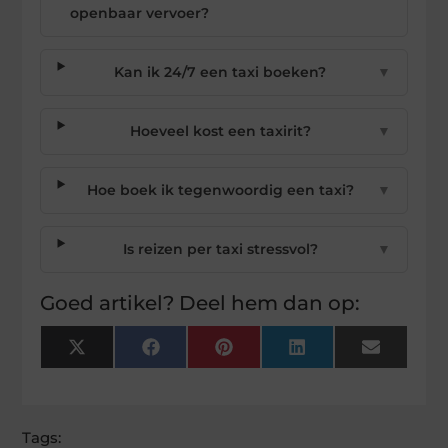
openbaar vervoer?
Kan ik 24/7 een taxi boeken?
▼
Hoeveel kost een taxirit?
▼
Hoe boek ik tegenwoordig een taxi?
▼
Is reizen per taxi stressvol?
▼
Goed artikel? Deel hem dan op:
X
Facebook
Pinterest
LinkedIn
Email
(Twitter)
Tags: