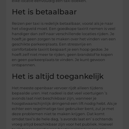
elke locatie eenvoudig een taxi boeken.
Het is betaalbaar
Reizen per taxi is redelijk betaalbaar, vooral als je naar
het vliegveld moet. Een goedkope taxirit nemen is veel
handiger dan zelf naar verschillende locaties rijden. Je
hoeft je geen zorgen te maken over het vinden van een
geschikte parkeerplaats. Een stressvrije en
comfortabele taxirit bespaart je een hoop gedoe. Je
hoeft zelf niet meer te rijden, geen brandstof te kopen
en geen parkeerplaats te vinden. Je kunt gewoon
ontspannen.
Het is altijd toegankelijk
Het meeste openbaar vervoer rijdt alleen tijdens
bepaalde uren. Het nadeel is dat veel voertuigen ’s
avonds laat niet beschikbaar zijn, wanneer je
hoogstwaarschijnlijk dringend een lift nodig hebt. Als je
echter een regelmatige taxi gebruiker bent, zul je met
deze problemen niet te maken krijgen. Dat komt
omdat taxi’s de hele dag, ’s avonds laat en’ s ochtends
vroeg altijd beschikbaar zijn voor het publiek. Hoewel