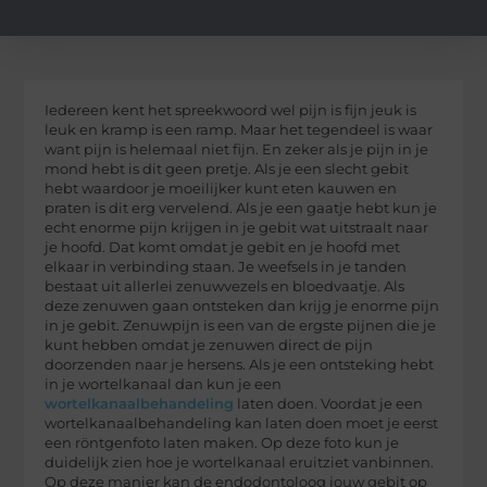
Iedereen kent het spreekwoord wel pijn is fijn jeuk is
leuk en kramp is een ramp. Maar het tegendeel is waar
want pijn is helemaal niet fijn. En zeker als je pijn in je
mond hebt is dit geen pretje. Als je een slecht gebit
hebt waardoor je moeilijker kunt eten kauwen en
praten is dit erg vervelend. Als je een gaatje hebt kun je
echt enorme pijn krijgen in je gebit wat uitstraalt naar
je hoofd. Dat komt omdat je gebit en je hoofd met
elkaar in verbinding staan. Je weefsels in je tanden
bestaat uit allerlei zenuwvezels en bloedvaatje. Als
deze zenuwen gaan ontsteken dan krijg je enorme pijn
in je gebit. Zenuwpijn is een van de ergste pijnen die je
kunt hebben omdat je zenuwen direct de pijn
doorzenden naar je hersens. Als je een ontsteking hebt
in je wortelkanaal dan kun je een
wortelkanaalbehandeling
laten doen. Voordat je een
wortelkanaalbehandeling kan laten doen moet je eerst
een röntgenfoto laten maken. Op deze foto kun je
duidelijk zien hoe je wortelkanaal eruitziet vanbinnen.
Op deze manier kan de endodontoloog jouw gebit op