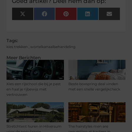
Goed artikel? Deel hem dan op:
X
Facebook
Pinterest
LinkedIn
Email
(Twitter)
Tags:
kies trekken
,
wortelkanaalbehandeling
Meer Berichten
Kies een rijschool die bij je past
Beste boxspring deal vinden
en haal je rijbewijs met
met een snelle vergelijkcheck
vertrouwen
Stretchtent huren in Hilversum
The hairstyles men are
voor de populairste
requesting at barbers in