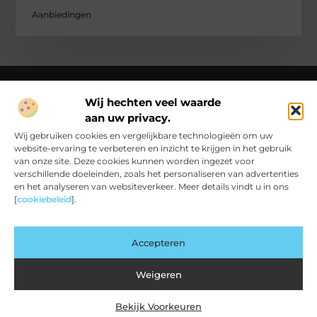
Aanbiedingen
Wij hechten veel waarde
aan uw privacy.
Over Ck Producties
Ckproducties.nl – Verhalen die het dagelijks leven kleur
Wij gebruiken cookies en vergelijkbare technologieën om uw
geven.
Ontdek, lees en laat je inspireren door een wereld vol
website-ervaring te verbeteren en inzicht te krijgen in het gebruik
inzichten en ideeën!
van onze site. Deze cookies kunnen worden ingezet voor
verschillende doeleinden, zoals het personaliseren van advertenties
Bericht categorie
en het analyseren van websiteverkeer. Meer details vindt u in ons
[
cookiebeleid
].
Main Links
Accepteren
Backlink Kopen: Slimme Strategie of Risicovolle Snelkoppeling?
Geld Verdienen met je Website: Van Bezoekers naar Betalende Waarde
Weigeren
Bekijk Voorkeuren
@2025 www.ckproducties.nl. All Right Reserved.