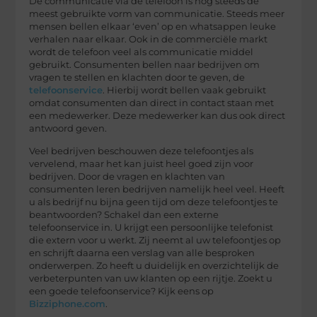
De communicatie via de telefoon is nog steeds de
meest gebruikte vorm van communicatie. Steeds meer
mensen bellen elkaar ‘even’ op en whatsappen leuke
verhalen naar elkaar. Ook in de commerciële markt
wordt de telefoon veel als communicatie middel
gebruikt. Consumenten bellen naar bedrijven om
vragen te stellen en klachten door te geven, de
telefoonservice
. Hierbij wordt bellen vaak gebruikt
omdat consumenten dan direct in contact staan met
een medewerker. Deze medewerker kan dus ook direct
antwoord geven.
Veel bedrijven beschouwen deze telefoontjes als
vervelend, maar het kan juist heel goed zijn voor
bedrijven. Door de vragen en klachten van
consumenten leren bedrijven namelijk heel veel. Heeft
u als bedrijf nu bijna geen tijd om deze telefoontjes te
beantwoorden? Schakel dan een externe
telefoonservice in. U krijgt een persoonlijke telefonist
die extern voor u werkt. Zij neemt al uw telefoontjes op
en schrijft daarna een verslag van alle besproken
onderwerpen. Zo heeft u duidelijk en overzichtelijk de
verbeterpunten van uw klanten op een rijtje. Zoekt u
een goede telefoonservice? Kijk eens op
Bizziphone.com
.