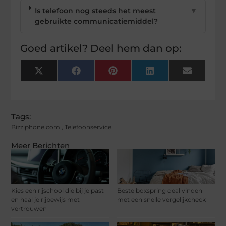
Is telefoon nog steeds het meest
▼
gebruikte communicatiemiddel?
Goed artikel? Deel hem dan op:
X
Facebook
Pinterest
LinkedIn
Email
(Twitter)
Tags:
Bizziphone.com
,
Telefoonservice
Meer Berichten
Kies een rijschool die bij je past
Beste boxspring deal vinden
en haal je rijbewijs met
met een snelle vergelijkcheck
vertrouwen