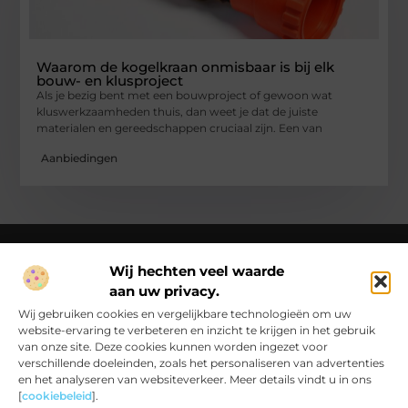
Waarom de kogelkraan onmisbaar is bij elk
bouw- en klusproject
Als je bezig bent met een bouwproject of gewoon wat
kluswerkzaamheden thuis, dan weet je dat de juiste
materialen en gereedschappen cruciaal zijn. Een van
Aanbiedingen
Wij hechten veel waarde
aan uw privacy.
Over Ck Producties
Ckproducties.nl – Verhalen die het dagelijks leven kleur
Wij gebruiken cookies en vergelijkbare technologieën om uw
geven.
Ontdek, lees en laat je inspireren door een wereld vol
website-ervaring te verbeteren en inzicht te krijgen in het gebruik
inzichten en ideeën!
van onze site. Deze cookies kunnen worden ingezet voor
verschillende doeleinden, zoals het personaliseren van advertenties
Bericht categorie
en het analyseren van websiteverkeer. Meer details vindt u in ons
[
cookiebeleid
].