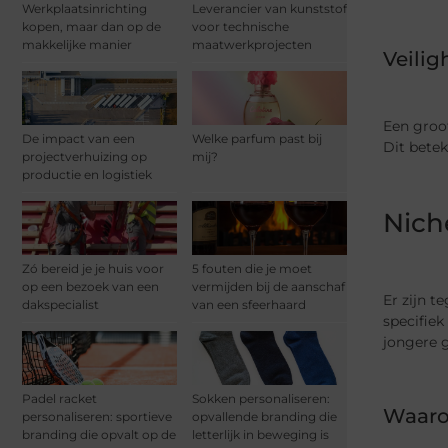
Werkplaatsinrichting
Leverancier van kunststof
kopen, maar dan op de
voor technische
makkelijke manier
maatwerkprojecten
Veilig
Een groot
De impact van een
Welke parfum past bij
Dit betek
projectverhuizing op
mij?
productie en logistiek
Nich
Zó bereid je je huis voor
5 fouten die je moet
op een bezoek van een
vermijden bij de aanschaf
Er zijn t
dakspecialist
van een sfeerhaard
specifiek
jongere g
Padel racket
Sokken personaliseren:
Waaro
personaliseren: sportieve
opvallende branding die
branding die opvalt op de
letterlijk in beweging is