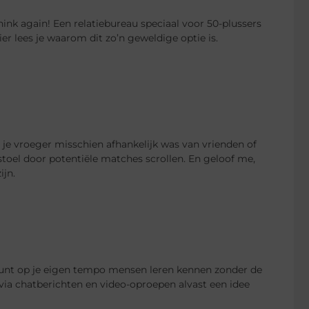
hink again! Een relatiebureau speciaal voor 50-plussers
ier lees je waarom dit zo’n geweldige optie is.
je vroeger misschien afhankelijk was van vrienden of
toel door potentiële matches scrollen. En geloof me,
ijn.
e kunt op je eigen tempo mensen leren kennen zonder de
via chatberichten en video-oproepen alvast een idee