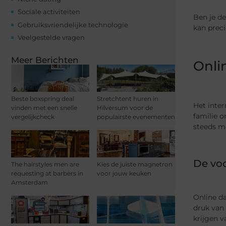
Sociale activiteiten
Ben je de
Gebruiksvriendelijke technologie
kan preci
Veelgestelde vragen
Meer Berichten
Onli
Beste boxspring deal
Stretchtent huren in
Het inte
vinden met een snelle
Hilversum voor de
familie o
vergelijkcheck
populairste evenementen
steeds me
De voo
The hairstyles men are
Kies de juiste magnetron
requesting at barbers in
voor jouw keuken
Amsterdam
Online da
druk van 
krijgen v