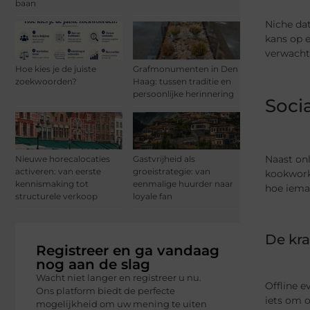
baan
Niche dat
kans op e
verwacht
Hoe kies je de juiste
Grafmonumenten in Den
zoekwoorden?
Haag: tussen traditie en
persoonlijke herinnering
Socia
Naast onl
Nieuwe horecalocaties
Gastvrijheid als
activeren: van eerste
groeistrategie: van
kookwork
kennismaking tot
eenmalige huurder naar
hoe ieman
structurele verkoop
loyale fan
De kra
Registreer en ga vandaag
nog aan de slag
Wacht niet langer en registreer u nu.
Offline 
Ons platform biedt de perfecte
iets om o
mogelijkheid om uw mening te uiten