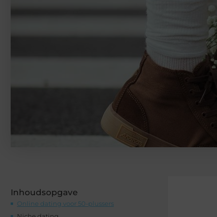
Inhoudsopgave
Online dating voor 50-plussers
Niche dating