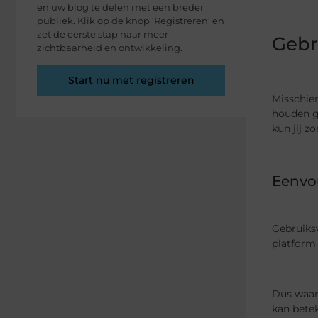
en uw blog te delen met een breder
publiek. Klik op de knop ‘Registreren’ en
zet de eerste stap naar meer
Gebr
zichtbaarheid en ontwikkeling.
Start nu met registreren
Misschien
houden g
kun jij z
Eenvo
Gebruiksv
platform 
Dus waar
kan bete