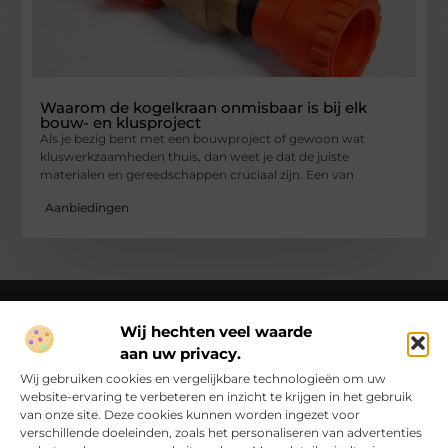
Waarom de kogelkraan onmisbaar is bij elk
bouw- en klusproject
Als je bezig bent met een bouwproject of gewoon wat
kluswerkzaamheden thuis, dan weet je dat de juiste
materialen en gereedschappen cruciaal zijn. Een van
Aanbiedingen
Wij hechten veel waarde
aan uw privacy.
Over Ck Producties
Ckproducties.nl – Verhalen die het dagelijks leven kleur
Wij gebruiken cookies en vergelijkbare technologieën om uw
geven.
Ontdek, lees en laat je inspireren door een wereld vol
website-ervaring te verbeteren en inzicht te krijgen in het gebruik
inzichten en ideeën!
van onze site. Deze cookies kunnen worden ingezet voor
verschillende doeleinden, zoals het personaliseren van advertenties