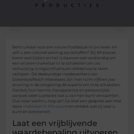
Bent u klaar voor een nieuw hoofdstuk in uw leven en
wilt u een nieuwe woning aanschaffen? Bij dit proces
komt veel kijken en het is daarom ook verstandig om
een ervaren makelaar in te schakelen om uw
verhuizing in regio Hilversum vlekkeloos te laten
verlopen. De deskundige medewerkers van
Dorenbos|Rasch Makelaars zijn met ruim vijftien jaar
ervaring in de omgeving dé experts om in te schakelen.
Dankzij hun kennis, transparantie en persoonlijke
aanpak weet u precies wat u van hen kunt verwachten.
Dus waar wacht u nog op? Ga snel een gesprek aan met
deze
makelaar in Hilversum
en ontdek wat zij voor u
kunnen betekenen.
Laat een vrijblijvende
waardebepaling uitvoeren