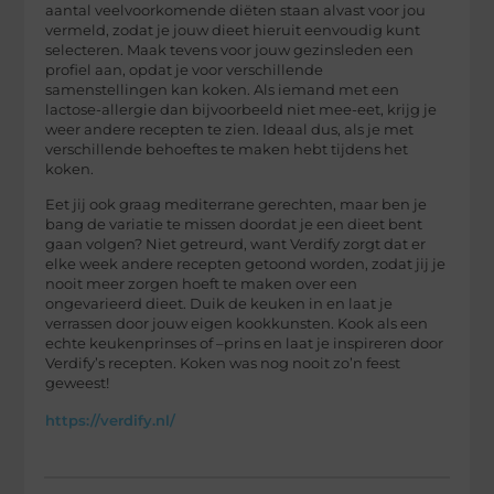
aantal veelvoorkomende diëten staan alvast voor jou
vermeld, zodat je jouw dieet hieruit eenvoudig kunt
selecteren. Maak tevens voor jouw gezinsleden een
profiel aan, opdat je voor verschillende
samenstellingen kan koken. Als iemand met een
lactose-allergie dan bijvoorbeeld niet mee-eet, krijg je
weer andere recepten te zien. Ideaal dus, als je met
verschillende behoeftes te maken hebt tijdens het
koken.
Eet jij ook graag mediterrane gerechten, maar ben je
bang de variatie te missen doordat je een dieet bent
gaan volgen? Niet getreurd, want Verdify zorgt dat er
elke week andere recepten getoond worden, zodat jij je
nooit meer zorgen hoeft te maken over een
ongevarieerd dieet. Duik de keuken in en laat je
verrassen door jouw eigen kookkunsten. Kook als een
echte keukenprinses of –prins en laat je inspireren door
Verdify’s recepten. Koken was nog nooit zo’n feest
geweest!
https://verdify.nl/