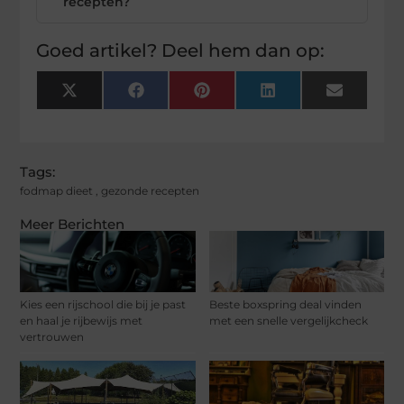
recepten?
Goed artikel? Deel hem dan op:
X
Facebook
Pinterest
LinkedIn
Email
(Twitter)
Tags:
fodmap dieet
,
gezonde recepten
Meer Berichten
Kies een rijschool die bij je past
Beste boxspring deal vinden
en haal je rijbewijs met
met een snelle vergelijkcheck
vertrouwen