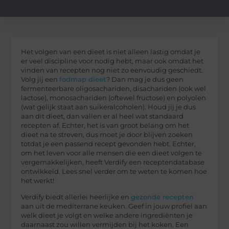
Het volgen van een dieet is niet alleen lastig omdat je
er veel discipline voor nodig hebt, maar ook omdat het
vinden van recepten nog niet zo eenvoudig geschiedt.
Volg jij een
fodmap dieet
? Dan mag je dus geen
fermenteerbare oligosachariden, disachariden (ook wel
lactose), monosachariden (oftewel fructose) en polyolen
(wat gelijk staat aan suikeralcoholen). Houd jij je dus
aan dit dieet, dan vallen er al heel wat standaard
recepten af. Echter, het is van groot belang om het
dieet na te streven, dus moet je door blijven zoeken
totdat je een passend recept gevonden hebt. Echter,
om het leven voor alle mensen die een dieet volgen te
vergemakkelijken, heeft Verdify een receptendatabase
ontwikkeld. Lees snel verder om te weten te komen hoe
het werkt!
Verdify biedt allerlei heerlijke en
gezonde recepten
aan uit de mediterrane keuken. Geef in jouw profiel aan
welk dieet je volgt en welke andere ingrediënten je
daarnaast zou willen vermijden bij het koken. Een