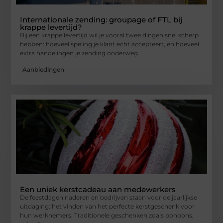
Internationale zending: groupage of FTL bij
krappe levertijd?
Bij een krappe levertijd wil je vooral twee dingen snel scherp
hebben: hoeveel speling je klant echt accepteert, en hoeveel
extra handelingen je zending onderweg
Aanbiedingen
Een uniek kerstcadeau aan medewerkers
De feestdagen naderen en bedrijven staan voor de jaarlijkse
uitdaging: het vinden van het perfecte kerstgeschenk voor
hun werknemers. Traditionele geschenken zoals bonbons,