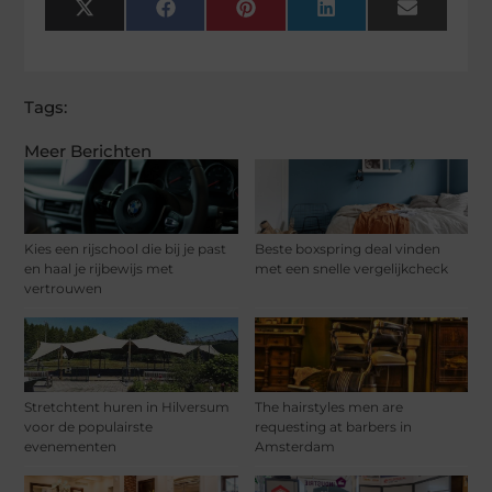
X
Facebook
Pinterest
LinkedIn
Email
(Twitter)
Tags:
Meer Berichten
Kies een rijschool die bij je past
Beste boxspring deal vinden
en haal je rijbewijs met
met een snelle vergelijkcheck
vertrouwen
Stretchtent huren in Hilversum
The hairstyles men are
voor de populairste
requesting at barbers in
evenementen
Amsterdam