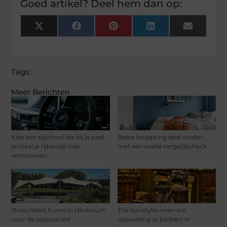
Goed artikel? Deel hem dan op:
X
Facebook
Pinterest
LinkedIn
Email
(Twitter)
Tags:
Meer Berichten
Kies een rijschool die bij je past
Beste boxspring deal vinden
en haal je rijbewijs met
met een snelle vergelijkcheck
vertrouwen
Stretchtent huren in Hilversum
The hairstyles men are
voor de populairste
requesting at barbers in