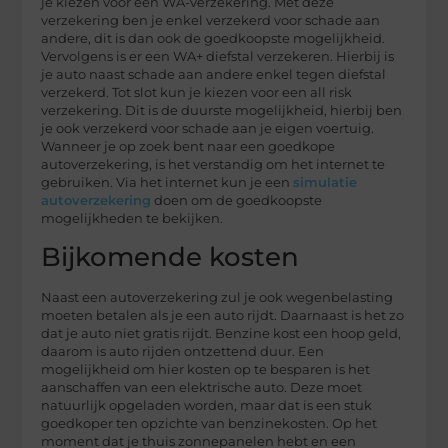
je kiezen voor een WA-verzekering. Met deze
verzekering ben je enkel verzekerd voor schade aan
andere, dit is dan ook de goedkoopste mogelijkheid.
Vervolgens is er een WA+ diefstal verzekeren. Hierbij is
je auto naast schade aan andere enkel tegen diefstal
verzekerd. Tot slot kun je kiezen voor een all risk
verzekering. Dit is de duurste mogelijkheid, hierbij ben
je ook verzekerd voor schade aan je eigen voertuig.
Wanneer je op zoek bent naar een goedkope
autoverzekering, is het verstandig om het internet te
gebruiken. Via het internet kun je een
simulatie
autoverzekering
doen om de goedkoopste
mogelijkheden te bekijken.
Bijkomende kosten
Naast een autoverzekering zul je ook wegenbelasting
moeten betalen als je een auto rijdt. Daarnaast is het zo
dat je auto niet gratis rijdt. Benzine kost een hoop geld,
daarom is auto rijden ontzettend duur. Een
mogelijkheid om hier kosten op te besparen is het
aanschaffen van een elektrische auto. Deze moet
natuurlijk opgeladen worden, maar dat is een stuk
goedkoper ten opzichte van benzinekosten. Op het
moment dat je thuis zonnepanelen hebt en een