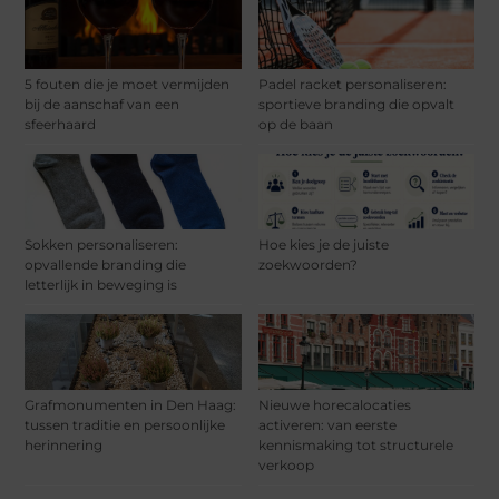
5 fouten die je moet vermijden
Padel racket personaliseren:
bij de aanschaf van een
sportieve branding die opvalt
sfeerhaard
op de baan
Sokken personaliseren:
Hoe kies je de juiste
opvallende branding die
zoekwoorden?
letterlijk in beweging is
Grafmonumenten in Den Haag:
Nieuwe horecalocaties
tussen traditie en persoonlijke
activeren: van eerste
herinnering
kennismaking tot structurele
verkoop