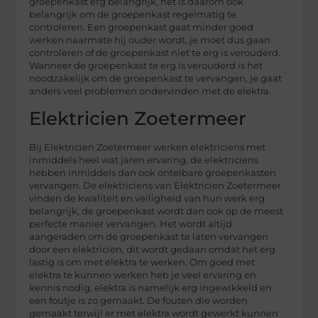
groepenkast erg belangrijk, het is daarom ook
belangrijk om de groepenkast regelmatig te
controleren. Een groepenkast gaat minder goed
werken naarmate hij ouder wordt, je moet dus gaan
controleren of de groepenkast niet te erg is verouderd.
Wanneer de groepenkast te erg is verouderd is het
noodzakelijk om de groepenkast te vervangen, je gaat
anders veel problemen ondervinden met de elektra.
Elektricien Zoetermeer
Bij Elektricien Zoetermeer werken elektriciens met
inmiddels heel wat jaren ervaring, de elektriciens
hebben inmiddels dan ook ontelbare groepenkasten
vervangen. De elektriciens van Elektricien Zoetermeer
vinden de kwaliteit en veiligheid van hun werk erg
belangrijk, de groepenkast wordt dan ook op de meest
perfecte manier vervangen. Het wordt altijd
aangeraden om de groepenkast te laten vervangen
door een elektricien, dit wordt gedaan omdat het erg
lastig is om met elektra te werken. Om goed met
elektra te kunnen werken heb je veel ervaring en
kennis nodig, elektra is namelijk erg ingewikkeld en
een foutje is zo gemaakt. De fouten die worden
gemaakt terwijl er met elektra wordt gewerkt kunnen