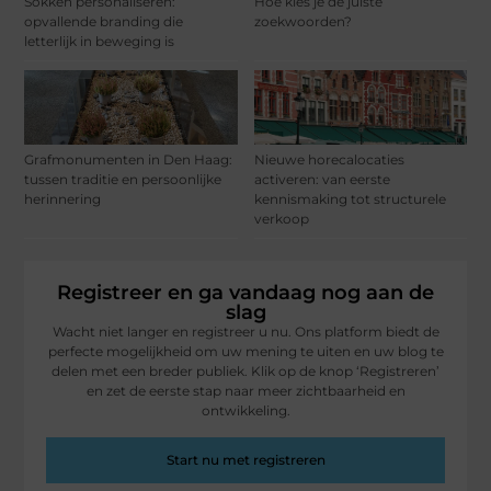
Sokken personaliseren:
Hoe kies je de juiste
opvallende branding die
zoekwoorden?
letterlijk in beweging is
Grafmonumenten in Den Haag:
Nieuwe horecalocaties
tussen traditie en persoonlijke
activeren: van eerste
herinnering
kennismaking tot structurele
verkoop
Registreer en ga vandaag nog aan de
slag
Wacht niet langer en registreer u nu. Ons platform biedt de
perfecte mogelijkheid om uw mening te uiten en uw blog te
delen met een breder publiek. Klik op de knop ‘Registreren’
en zet de eerste stap naar meer zichtbaarheid en
ontwikkeling.
Start nu met registreren