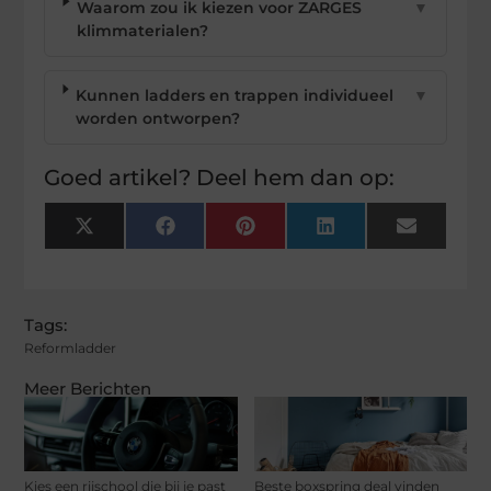
Waarom zou ik kiezen voor ZARGES
▼
klimmaterialen?
Kunnen ladders en trappen individueel
▼
worden ontworpen?
Goed artikel? Deel hem dan op:
X
Facebook
Pinterest
LinkedIn
Email
(Twitter)
Tags:
Reformladder
Meer Berichten
Kies een rijschool die bij je past
Beste boxspring deal vinden