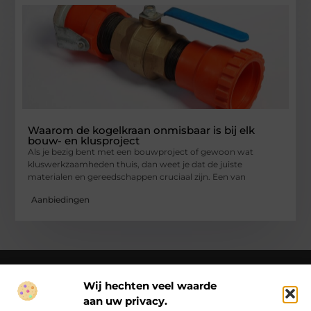
Waarom de kogelkraan onmisbaar is bij elk
bouw- en klusproject
Als je bezig bent met een bouwproject of gewoon wat
kluswerkzaamheden thuis, dan weet je dat de juiste
materialen en gereedschappen cruciaal zijn. Een van
Aanbiedingen
Wij hechten veel waarde
aan uw privacy.
Over Ck Producties