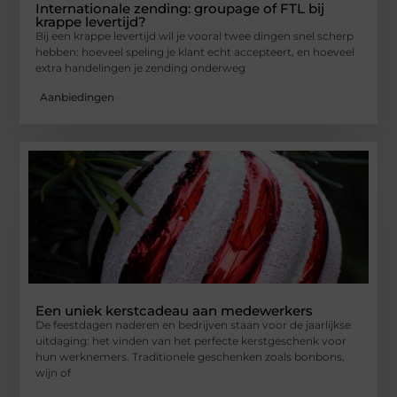
Internationale zending: groupage of FTL bij
krappe levertijd?
Bij een krappe levertijd wil je vooral twee dingen snel scherp
hebben: hoeveel speling je klant echt accepteert, en hoeveel
extra handelingen je zending onderweg
Aanbiedingen
Een uniek kerstcadeau aan medewerkers
De feestdagen naderen en bedrijven staan voor de jaarlijkse
uitdaging: het vinden van het perfecte kerstgeschenk voor
hun werknemers. Traditionele geschenken zoals bonbons,
wijn of