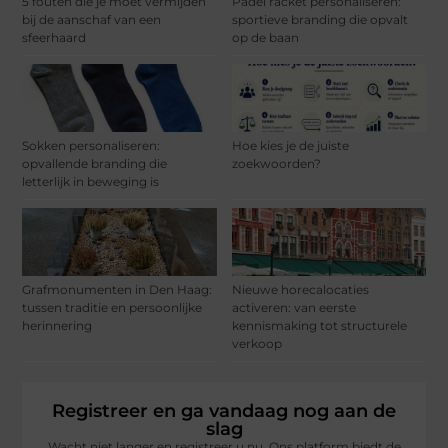
5 fouten die je moet vermijden
Padel racket personaliseren:
bij de aanschaf van een
sportieve branding die opvalt
sfeerhaard
op de baan
Sokken personaliseren:
Hoe kies je de juiste
opvallende branding die
zoekwoorden?
letterlijk in beweging is
Grafmonumenten in Den Haag:
Nieuwe horecalocaties
tussen traditie en persoonlijke
activeren: van eerste
herinnering
kennismaking tot structurele
verkoop
Registreer en ga vandaag nog aan de
slag
Wacht niet langer en registreer u nu. Ons platform biedt de