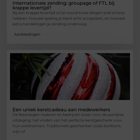
Internationale zending: groupage of FTL bij
krappe levertijd?
Bij een krappe levertijd wil je vooral twee dingen snel scherp
hebben: hoeveel speling je klant echt accepteert, en hoeveel
extra handelingen je zending onderweg
Aanbiedingen
Een uniek kerstcadeau aan medewerkers
De feestdagen naderen en bedrijven staan voor de jaarlijkse
uitdaging: het vinden van het perfecte kerstgeschenk voor
hun werknemers. Traditionele geschenken zoals bonbons,
wijn of