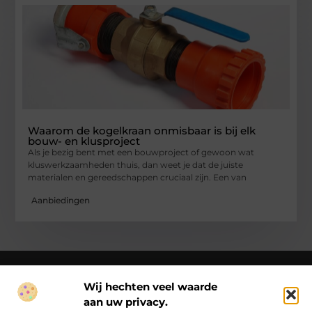
Waarom de kogelkraan onmisbaar is bij elk
bouw- en klusproject
Als je bezig bent met een bouwproject of gewoon wat
kluswerkzaamheden thuis, dan weet je dat de juiste
materialen en gereedschappen cruciaal zijn. Een van
Aanbiedingen
Wij hechten veel waarde
aan uw privacy.
Over Ck Producties