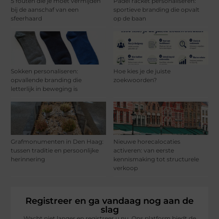
5 fouten die je moet vermijden
Padel racket personaliseren:
bij de aanschaf van een
sportieve branding die opvalt
sfeerhaard
op de baan
Sokken personaliseren:
Hoe kies je de juiste
opvallende branding die
zoekwoorden?
letterlijk in beweging is
Grafmonumenten in Den Haag:
Nieuwe horecalocaties
tussen traditie en persoonlijke
activeren: van eerste
herinnering
kennismaking tot structurele
verkoop
Registreer en ga vandaag nog aan de
slag
Wacht niet langer en registreer u nu. Ons platform biedt de