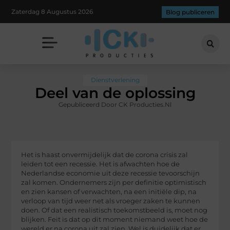
Zaterdag 8 Augustus 2026
Blog publiceren
Dienstverlening
Deel van de oplossing
Gepubliceerd Door CK Producties.nl
Het is haast onvermijdelijk dat de corona crisis zal
leiden tot een recessie. Het is afwachten hoe de
Nederlandse economie uit deze recessie tevoorschijn
zal komen. Ondernemers zijn per definitie optimistisch
en zien kansen of verwachten, na een initiële dip, na
verloop van tijd weer net als vroeger zaken te kunnen
doen. Of dat een realistisch toekomstbeeld is, moet nog
blijken. Feit is dat op dit moment niemand weet hoe de
wereld er na corona uit zal zien. Wel is duidelijk dat er