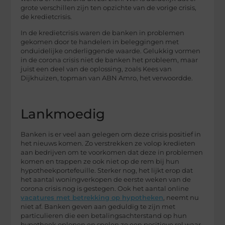
grote verschillen zijn ten opzichte van de vorige crisis,
de kredietcrisis.
In de kredietcrisis waren de banken in problemen
gekomen door te handelen in beleggingen met
onduidelijke onderliggende waarde. Gelukkig vormen
in de corona crisis niet de banken het probleem, maar
juist een deel van de oplossing, zoals Kees van
Dijkhuizen, topman van ABN Amro, het verwoordde.
Lankmoedig
Banken is er veel aan gelegen om deze crisis positief in
het nieuws komen. Zo verstrekken ze volop kredieten
aan bedrijven om te voorkomen dat deze in problemen
komen en trappen ze ook niet op de rem bij hun
hypotheekportefeuille. Sterker nog, het lijkt erop dat
het aantal woningverkopen de eerste weken van de
corona crisis nog is gestegen. Ook het aantal online
vacatures met betrekking op hypotheken
, neemt nu
niet af. Banken geven aan geduldig te zijn met
particulieren die een betalingsachterstand op hun
hypotheek oplopen en spelen zo een positieve rol waar